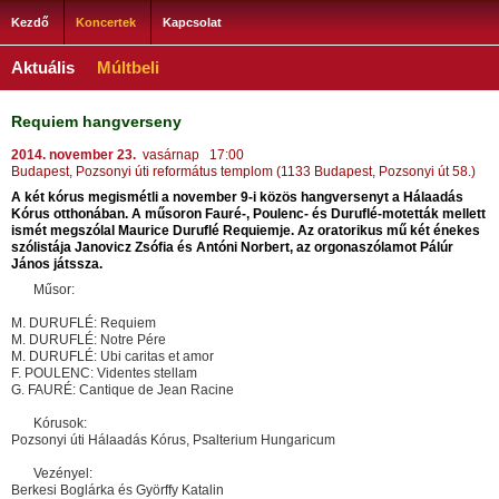
Kezdő
Koncertek
Kapcsolat
Aktuális
Múltbeli
Requiem hangverseny
2014. november 23.
vasárnap 17:00
Budapest, Pozsonyi úti református templom (1133 Budapest, Pozsonyi út 58.)
A két kórus megismétli a november 9-i közös hangversenyt a Hálaadás
Kórus otthonában. A műsoron Fauré-, Poulenc- és Duruflé-motetták mellett
ismét megszólal Maurice Duruflé Requiemje. Az oratorikus mű két énekes
szólistája Janovicz Zsófia és Antóni Norbert, az orgonaszólamot Pálúr
János játssza.
Műsor:
M. DURUFLÉ: Requiem
M. DURUFLÉ: Notre Pére
M. DURUFLÉ: Ubi caritas et amor
F. POULENC: Videntes stellam
G. FAURÉ: Cantique de Jean Racine
Kórusok:
Pozsonyi úti Hálaadás Kórus, Psalterium Hungaricum
Vezényel:
Berkesi Boglárka és Györffy Katalin