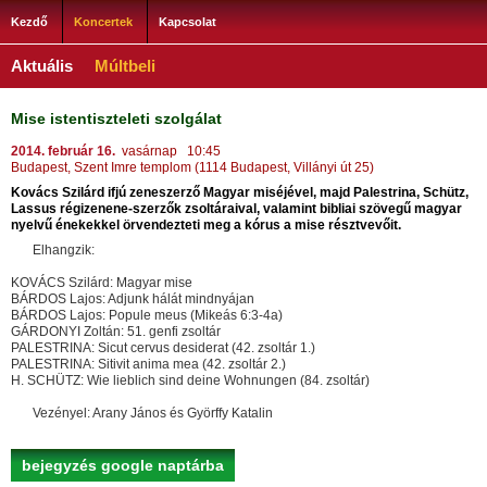
Kezdő
Koncertek
Kapcsolat
Aktuális
Múltbeli
Mise istentiszteleti szolgálat
2014. február 16.
vasárnap 10:45
Budapest, Szent Imre templom (1114 Budapest, Villányi út 25)
Kovács Szilárd ifjú zeneszerző Magyar miséjével, majd Palestrina, Schütz,
Lassus régizenene-szerzők zsoltáraival, valamint bibliai szövegű magyar
nyelvű énekekkel örvendezteti meg a kórus a mise résztvevőit.
Elhangzik:
KOVÁCS Szilárd: Magyar mise
BÁRDOS Lajos: Adjunk hálát mindnyájan
BÁRDOS Lajos: Popule meus (Mikeás 6:3-4a)
GÁRDONYI Zoltán: 51. genfi zsoltár
PALESTRINA: Sicut cervus desiderat (42. zsoltár 1.)
PALESTRINA: Sitivit anima mea (42. zsoltár 2.)
H. SCHÜTZ: Wie lieblich sind deine Wohnungen (84. zsoltár)
Vezényel: Arany János és Györffy Katalin
bejegyzés google naptárba