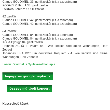
Claude GOUDIMEL: 33. genfi zsoltár (c.f. a szopránban)
KODÁLY Zoltán: A 33. genfi zsoltár
FARKAS Ferenc: XXXIII. zsoltár
42. zsoltár
Claude GOUDIMEL: 42. genfi zsoltár (c.f. a tenorban)
Claude GOUDIMEL: 42. genfi zsoltár (c.f. a szopránban)
84. zsoltár
Claude GOUDIMEL: 84. genfi zsoltár (c.f. a tenorban)
Claude GOUDIMEL: 84. genfi zsoltár (c.f. a szopránban)
KÓSA György: 84. genfi zsoltár
Heinrich SCHÜTZ: Psalm 84 - Wie lieblich sind deine Wohnungen, Herr
Zebaoth
Johannes BRAHMS: Ein deutsches Requiem - 4. Wie lieblich sind deine
Wohnungen, Herr Zebaoth
Fasori Református Gyülekezet honlapja
bejegyzés google naptárba
összes múltbeli koncert
Kapcsolódó képek: