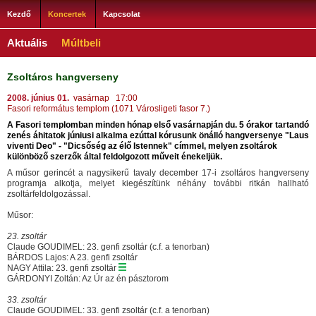
Kezdő
Koncertek
Kapcsolat
Aktuális
Múltbeli
Zsoltáros hangverseny
2008. június 01.
vasárnap 17:00
Fasori református templom (1071 Városligeti fasor 7.)
A Fasori templomban minden hónap első vasárnapján du. 5 órakor tartandó
zenés áhitatok júniusi alkalma ezúttal kórusunk önálló hangversenye "Laus
viventi Deo" - "Dicsőség az élő Istennek" címmel, melyen zsoltárok
különböző szerzők által feldolgozott műveit énekeljük.
A műsor gerincét a nagysikerű tavaly december 17-i zsoltáros hangverseny
programja alkotja, melyet kiegészítünk néhány további ritkán hallható
zsoltárfeldolgozással.
Műsor:
23. zsoltár
Claude GOUDIMEL: 23. genfi zsoltár (c.f. a tenorban)
BÁRDOS Lajos: A 23. genfi zsoltár
NAGY Attila: 23. genfi zsoltár
GÁRDONYI Zoltán: Az Úr az én pásztorom
33. zsoltár
Claude GOUDIMEL: 33. genfi zsoltár (c.f. a tenorban)