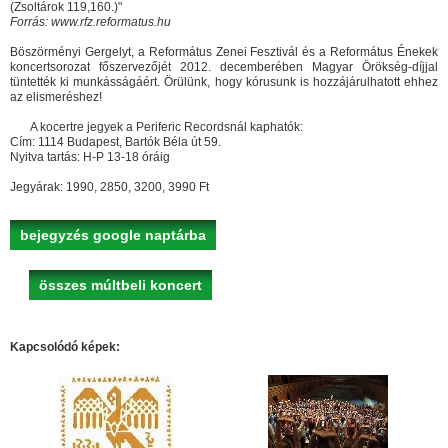
(Zsoltárok 119,160.)"
Forrás: www.rfz.reformatus.hu
Böszörményi Gergelyt, a Református Zenei Fesztivál és a Református Énekek
koncertsorozat főszervezőjét 2012. decemberében Magyar Örökség-díjjal
tüntették ki munkásságáért. Örülünk, hogy kórusunk is hozzájárulhatott ehhez
az elismeréshez!
A kocertre jegyek a Periferic Recordsnál kaphatók:
Cím: 1114 Budapest, Bartók Béla út 59.
Nyitva tartás: H-P 13-18 óráig
Jegyárak: 1990, 2850, 3200, 3990 Ft
bejegyzés google naptárba
összes múltbeli koncert
Kapcsolódó képek: