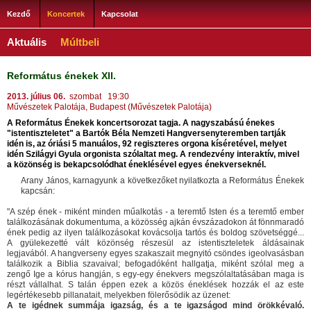
Kezdő
Koncertek
Kapcsolat
Aktuális
Múltbeli
Református énekek XII.
2013. július 06.
szombat 19:30
Művészetek Palotája, Budapest (Művészetek Palotája)
A Református Énekek koncertsorozat tagja. A nagyszabású énekes
"istentiszteletet" a Bartók Béla Nemzeti Hangversenyteremben tartják
idén is, az óriási 5 manuálos, 92 regiszteres orgona kíséretével, melyet
idén Szilágyi Gyula orgonista szólaltat meg. A rendezvény interaktív, mivel
a közönség is bekapcsolódhat éneklésével egyes énekverseknél.
Arany János, karnagyunk a következőket nyilatkozta a Református Énekek
kapcsán:
"A szép ének - miként minden műalkotás - a teremtő Isten és a teremtő ember
találkozásának dokumentuma, a közösség ajkán évszázadokon át fönnmaradó
ének pedig az ilyen találkozásokat kovácsolja tartós és boldog szövetséggé...
A gyülekezetté vált közönség részesül az istentiszteletek áldásainak
legjavából. A hangverseny egyes szakaszait megnyitó csöndes igeolvasásban
találkozik a Biblia szavaival; befogadóként hallgatja, miként szólal meg a
zengő Ige a kórus hangján, s egy-egy énekvers megszólaltatásában maga is
részt vállalhat. S talán éppen ezek a közös éneklések hozzák el az este
legértékesebb pillanatait, melyekben fölerősödik az üzenet:
A te igédnek summája igazság, és a te igazságod mind örökkévaló.