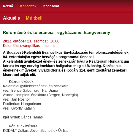
Kezdő
Koncertek
Kapcsolat
Aktuális
Múltbeli
Reformáció és tolerancia - egyházzenei hangverseny
2012. október 13.
szombat 18:00
Kelenföldi evangélikus templom
A Budapest-Kelenföldi Evangélikus Egyházközség templomszentelésének
84. évfordulóján egész hétvégés programmal ünnepel.
A kelenföldi gyülekezet ének- és zenekarán kívül a Psalterium Hungaricum
kórust és egy norvég énekkart hallgathat meg a közönség. Közösen is
énekelnek műveket: Vivaldi Gloria és Kodály 114. genfi zsoltárát zenekari
kísérettel adják elő.
Közreműködők:
Kelenföldi gyülekezet ének- és zenekara
vez.: Bence Gábor, org.: Pál Diana
Asane-i templom énekkara (Bergen, Norvégia)
vez.: Jan Roshol
Psalterium Hungaricum
vez.: Györffy Katalin
Igét hirdet: Gáncs Tamás
Kórusunk műsora:
KODÁLY Zoltán: Jövel, Szentlélek Úr Isten