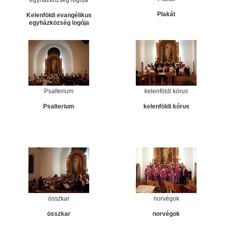
egyházközség logója
Plakát
Kelenföldi evangélikus
egyházközség logója
Psalterium
kelenföldi kórus
Psalterium
kelenföldi kórus
összkar
norvégok
összkar
norvégok