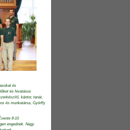
zasokat és
lőket és hivatásos
erkészítő, kántor, tanár,
ános és munkatársa, Györffy
 Évente 8-10
migen engednek. Nagy
tartunk.