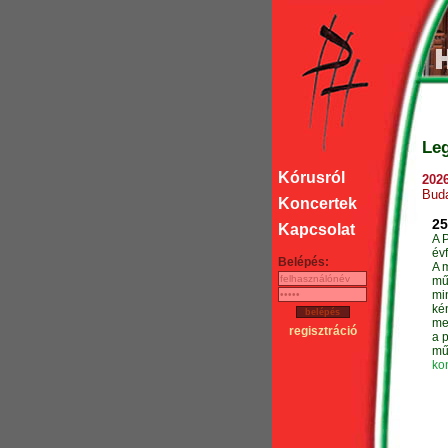
Leg
Kórusról
2026
Buda
Koncertek
25
Kapcsolat
A 
évf
Belépés:
A 
mű
mi
ké
me
regisztráció
a p
mű
kon