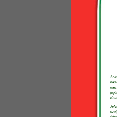
Soks
haja
muzs
jogá
Kata
Jele
szol
fela