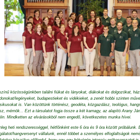
zínű közösségünkben találni fiúkat és lányokat, diákokat és dolgozókat, há
donokat/legényeket, budapestieket és vidékieket, a zenét hobbi szinten műve
ikusokat is. Van közöttünk történész, geodéta, közgazdász, teológus, hangsz
sz, mérnök... Ezt a társulatot fogja össze a két karnagy, az alapító Arany J
lin. Mindketten az elvárásokból nem engedő, következetes munka hívei.
nleg heti rendszerességgel, hétfőnként este 6 óra és 9 óra között próbálunk.
gálatot/hangversenyt vállalunk, ennél többet a személyes elfoglaltságok ne
datokra készülve előfordul, hogy egy-egy hétvégén intenzív próbasorozatot is 