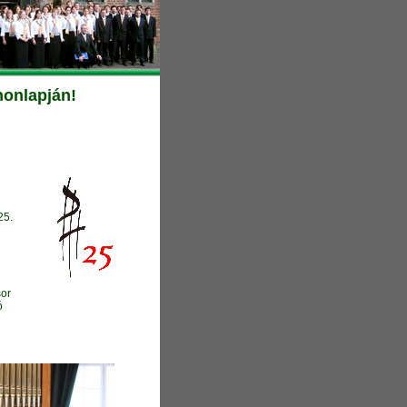
honlapján!
25.
sor
ó