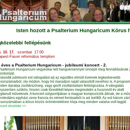
Isten hozott a Psalterium Hungaricum Kórus 
közelebbi fellépésünk
. 10. 17.
szombat 17:00
pest-Fasori református templom
 éves a Psalterium Hungaricum - jubileumi koncert - 2.
Psalterium Hungaricum vegyeskar két hangversennyel ünnepli meg fennállásának 
ordulóját.
második jubileumi est válogatást ad az együttes elmúlt éveinek legkedvesebb
sorszámaiból, oly módon, hogy hű maradjon saját választott nevéhez is. A program
nden darabja zsoltárszöveg, vagy genfi zsoltárdallam feldolgozása. A válogatás
nyszerűen szűkös, hiszen csak töredékét képes megmutatni a huszonöt év alatt
gtanult műveknek. A koncert súlypontjában a magyar kompozíciók állnak, de a mű
rotestáns egyházi zene francia és német forrásaiból is ad ízelítőt. Az est három zár
sorszámában a kórus közös öröméneklésre hívja meg minden valaha-volt tagját.
cert részletei >>