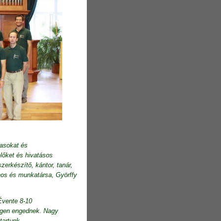
zasokat és
lőket és hivatásos
erkészítő, kántor, tanár,
ános és munkatársa, Györffy
 Évente 8-10
migen engednek. Nagy
tartunk.