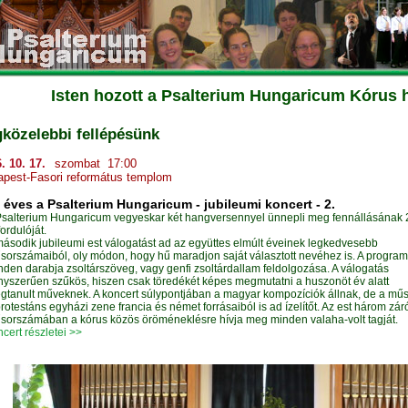
Isten hozott a Psalterium Hungaricum Kórus 
közelebbi fellépésünk
. 10. 17.
szombat 17:00
pest-Fasori református templom
 éves a Psalterium Hungaricum - jubileumi koncert - 2.
Psalterium Hungaricum vegyeskar két hangversennyel ünnepli meg fennállásának 
ordulóját.
második jubileumi est válogatást ad az együttes elmúlt éveinek legkedvesebb
sorszámaiból, oly módon, hogy hű maradjon saját választott nevéhez is. A program
nden darabja zsoltárszöveg, vagy genfi zsoltárdallam feldolgozása. A válogatás
nyszerűen szűkös, hiszen csak töredékét képes megmutatni a huszonöt év alatt
gtanult műveknek. A koncert súlypontjában a magyar kompozíciók állnak, de a mű
rotestáns egyházi zene francia és német forrásaiból is ad ízelítőt. Az est három zár
sorszámában a kórus közös öröméneklésre hívja meg minden valaha-volt tagját.
cert részletei >>