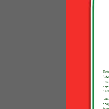
Soks
haja
muzs
jogá
Kata
Jele
szol
fela