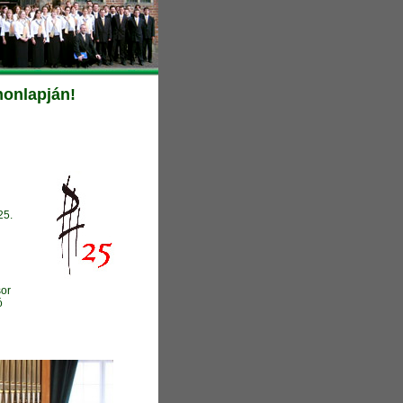
honlapján!
25.
sor
ó