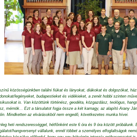
zínű közösségünkben találni fiúkat és lányokat, diákokat és dolgozókat, há
donokat/legényeket, budapestieket és vidékieket, a zenét hobbi szinten műve
ikusokat is. Van közöttünk történész, geodéta, közgazdász, teológus, hangsz
sz, mérnök... Ezt a társulatot fogja össze a két karnagy, az alapító Arany J
lin. Mindketten az elvárásokból nem engedő, következetes munka hívei.
nleg heti rendszerességgel, hétfőnként este 6 óra és 9 óra között próbálunk.
gálatot/hangversenyt vállalunk, ennél többet a személyes elfoglaltságok ne
datokra készülve előfordul, hogy egy-egy hétvégén intenzív próbasorozatot is 