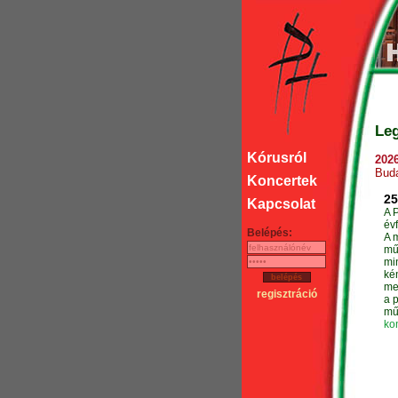
Leg
Kórusról
2026
Buda
Koncertek
25
Kapcsolat
A 
évf
Belépés:
A 
mű
mi
ké
me
regisztráció
a p
mű
kon