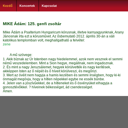
Kezdő
Koncertek
Kapcsolat
MIKE Ádám: 125. genfi zsoltár
Mike Ádám a Psalterium Hungaricum kórusnak, illetve karnyagyunknak, Arany
Jánosnak írta ezt a kórusművet. Az ősbemutató 2012. április 30-án a váli
katolikus templomban volt, meghallgatható a felvétel:
zene
A mű szövege:
1. Akik bíznak az Úr Istenben nagy hiedelemmel, azok nem vesznek el semmi
némű veszedelemben. Mint a Sion hegye, megállnak, nem ingadoznak.
2. És mint a nagy Jeruzsálemet, hegyek körülvették és nagy kerítések,
akképpen Isten az ő népét és ő híveit körülveszi, és megőrizi.
3. Mert az övéit nem hagyja a hamis kezében és semmi ínségben, hogy ki-ki
önmagát megóvja, hogy a hítlen népekkel egybe ne essék bűnbe.
4. Jelen van a jószívűekkel, de a hítleneket és ő ösvényüket elhagyja a
gonosztévőkkel. ? híveinek békességet, ád csendességet.
Ámen.