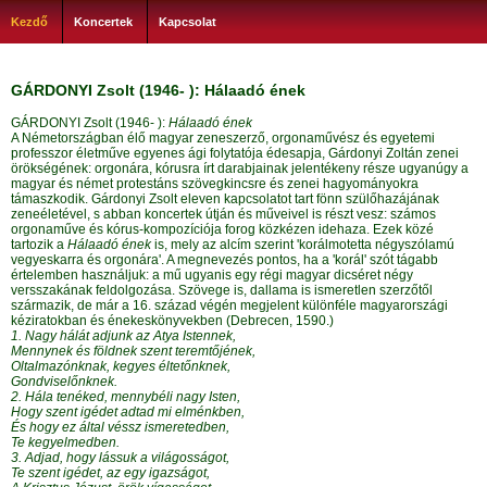
Kezdő
Koncertek
Kapcsolat
GÁRDONYI Zsolt (1946- ): Hálaadó ének
GÁRDONYI Zsolt (1946- ):
Hálaadó ének
A Németországban élő magyar zeneszerző, orgonaművész és egyetemi
professzor életműve egyenes ági folytatója édesapja, Gárdonyi Zoltán zenei
örökségének: orgonára, kórusra írt darabjainak jelentékeny része ugyanúgy a
magyar és német protestáns szövegkincsre és zenei hagyományokra
támaszkodik. Gárdonyi Zsolt eleven kapcsolatot tart fönn szülőhazájának
zeneéletével, s abban koncertek útján és műveivel is részt vesz: számos
orgonaműve és kórus-kompozíciója forog közkézen idehaza. Ezek közé
tartozik a
Hálaadó ének
is, mely az alcím szerint 'korálmotetta négyszólamú
vegyeskarra és orgonára'. A megnevezés pontos, ha a 'korál' szót tágabb
értelemben használjuk: a mű ugyanis egy régi magyar dicséret négy
versszakának feldolgozása. Szövege is, dallama is ismeretlen szerzőtől
származik, de már a 16. század végén megjelent különféle magyarországi
kéziratokban és énekeskönyvekben (Debrecen, 1590.)
1. Nagy hálát adjunk az Atya Istennek,
Mennynek és földnek szent teremtőjének,
Oltalmazónknak, kegyes éltetőnknek,
Gondviselőnknek.
2. Hála tenéked, mennybéli nagy Isten,
Hogy szent igédet adtad mi elménkben,
És hogy ez által véssz ismeretedben,
Te kegyelmedben.
3. Adjad, hogy lássuk a világosságot,
Te szent igédet, az egy igazságot,