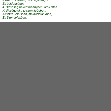
A Krisztus Jézust, örök vígasságot
És boldogságot.
4. Dicsőség néked mennyben, örök Isten
Ki dícsértetel a te szent igédben,
Krisztus Jézusban, mi idvezítőnkben,
És Szentlélekben.